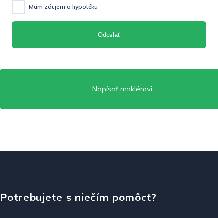
Mám záujem o hypotéku
Odoslať
Napísať maklérovi
Zavolať
Potrebujete s niečím pomôcť?