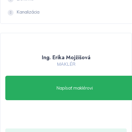
Kanalizácia
Ing. Erika Mojžišová
MAKLÉR
Napísať maklérovi
Mám záujem o hypotéku