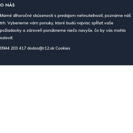
O NÁS
Mamé dlhoročné skúsenosti s predajom nehnuteľností, poznáme náš
trh. Vyberieme vám ponuky, ktoré budú najviac spĺňať vaše
požiadavky a zároveň ponúkneme niečo navyše, čo by vás mohlo
osloviť.
0944 203 417
dodos@r12.sk
Cookies